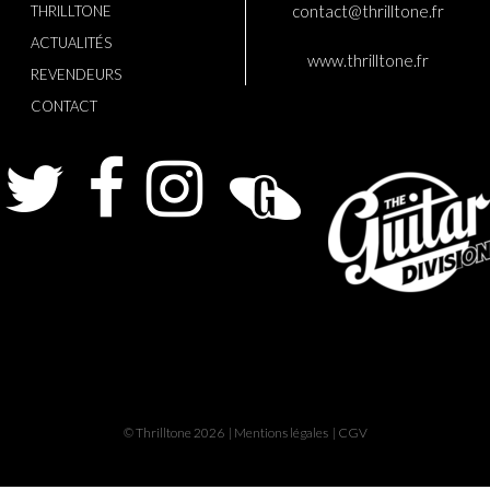
contact@thrilltone.fr
THRILLTONE
ACTUALITÉS
www.thrilltone.fr
REVENDEURS
CONTACT
Twitter
Facebook
Instagram
Guitarist
The
Gui
© Thrilltone 2026 |
Mentions légales
|
CGV